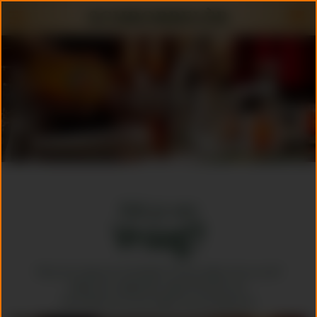
Contact
Heb je een
Vraag?
Heb je een vraag over Schrobbelèr of ben je ergens naar op zoek?
Bekijk onze veelgestelde vragen hieronder eens.
Daar hebben we al veel vragen voor je beantwoord.