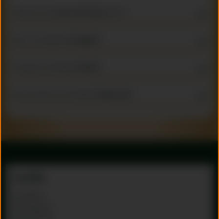
Waar kan ik een
sponsoraanvraag
indienen?
Waar is Schrobbelèr
verkrijgbaar
?
Hoe lang is Schrobbelèr
houdbaar
?
Kan ik de kruik van Schrobbelèr
hergebruiken
?
Locatie
Schrobbelèr
Polluxstraat 29
5047 RA Tilburg