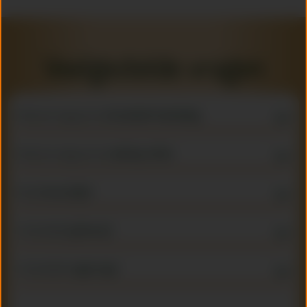
Veelgestelde vragen
Ik heb een vraag over de
Schrobbelèr Rondleiding
.
Ik heb een vraag over een
webshop artikel
.
Ik ben
horeca/slijter
Is Schrobbelèr
glutenvrij
?
Is Schrobbelèr
vegan/vega
?