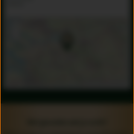
Nederland
+
−
Leaflet
| ©
OpenStreetMap
contributors
Niet gevonden wat je zocht?