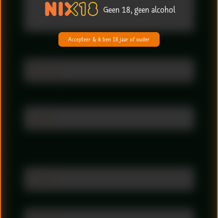
Geen 18, geen alcohol
Accepteer & ik ben 18 jaar of ouder
Telefoon
E-mailadres
Naam
Voornaam
Achternaam